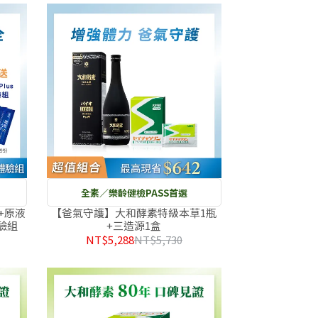
全素／樂齡健檢PASS首選
+原液
【爸氣守護】大和酵素特級本草1瓶
體驗組
+三造源1盒
NT$5,288
NT$5,730