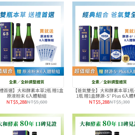
全素／全齡調整體質
全素／全齡調整體質
禮首選】大和酵素本草2瓶 贈1盒
【爸氣雙全】大和酵素本草1瓶
原液粉末 6入體驗組
1瓶 贈1盒酵源-S⁺ Plus 6入
NT$5,288
NT$5,600
NT$5,288
NT$5,300