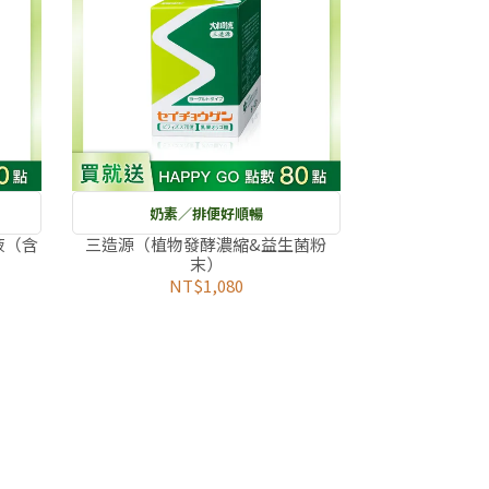
奶素／排便好順暢
液（含
三造源（植物發酵濃縮&益生菌粉
末）
NT$1,080