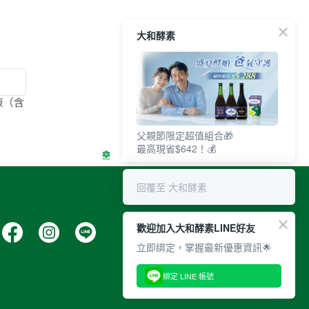
大和酵素
液（含
父親節限定超值組合🎁
最高現省$642！💰
回覆至 大和酵素
歡迎加入大和酵素LINE好友
立即綁定，掌握最新優惠資訊🌟
綁定 LINE 帳號