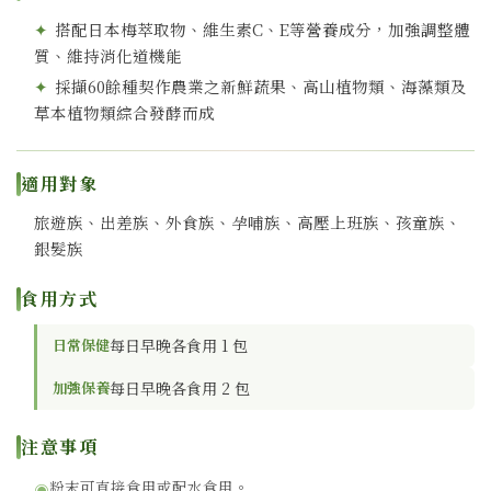
✦
搭配日本梅萃取物、維生素C、E等營養成分，加強調整體
質、維持消化道機能
✦
採擷60餘種契作農業之新鮮蔬果、高山植物類、海藻類及
草本植物類綜合發酵而成
適用對象
旅遊族、出差族、外食族、孕哺族、高壓上班族、孩童族、
銀髮族
食用方式
日常保健
每日早晚各食用 1 包
加強保養
每日早晚各食用 2 包
注意事項
粉末可直接食用或配水食用。
◉