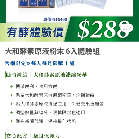
1
/
2
大和酵素原液粉末 6入體驗組
官網限定✨每人每月限購 1 組
隨時補給｜大和酵素原液濃縮精華
✦
攜帶便利、食用方便
✦
保留大和酵素原液濃縮精華，均衡補給
✦
與大和酵素原液搭配使用，保健效果更顯著
✦
調整熱量與糖分，限糖限水也適用
✦
促進新陳代謝、保持最佳狀態
安心配方｜鞏固保護力