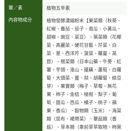
葷／素
植物五辛素
內容物成分
植物發酵濃縮粉末【果菜類（秋葵、
紅椒、番茄、茄子、南瓜、小黃瓜、
甜椒、豌豆、菜豆）、葉菜類（花椰
菜、高麗菜、硬花甘藍、芹菜、白
菜、蔥、西洋芹、菠菜、蘿蔓、萵
苣）、根菜類（日本山藥、牛蒡、紅
薯、芋頭、淮山、蓮藕、蘆筍、白蘿
蔔、大頭菜、薑、蒜、胡蘿蔔、綠豆
芽）、果實類（梅子、草莓、無花
果、柿子、金桔、椪柑、梨子、葡
萄、甜瓜、西瓜、橘子、桃子、蘋
果、香瓜）、穀物類（玉米）、海菜
類（昆布、裙帶菜）、蕈菇類（香
菇）、草本類（車前草萃取物、柿葉