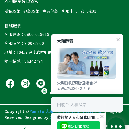
大和酵素有限公司
隱私政策
退款政策
會員條款
客服中心
安心檢驗
聯絡我們
客服專線：0800-018618
大和酵素
客服時間：9:00-18:00
地址：10457 台北市中山區南京東路二段8號11樓
統一編號：86142794
父親節限定超值組合🎁
最高現省$642！💰
回覆至 大和酵素
Copyright ©
Yamato 大和酵素｜有酵照顧全家人健康
All Rights
Reserved.
Designed by
CYBERBIZ
.
歡迎加入大和酵素LINE好友
綁定 LINE 帳號