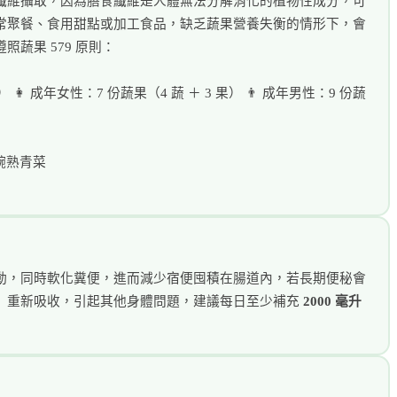
纖維攝取，因為膳食纖維是人體無法分解消化的植物性成分，可
常聚餐、食用甜點或加工食品，缺乏蔬果營養失衡的情形下，會
蔬果 579 原則：
果） 👩 成年女性：7 份蔬果（4 蔬 ＋ 3 果） 👨 成年男性：9 份蔬
半碗熟青菜
動，同時軟化糞便，進而減少宿便囤積在腸道內，若長期便秘會
」重新吸收，引起其他身體問題，建議每日至少補充
2000 毫升