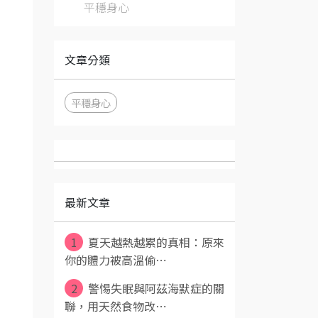
平穩身心
文章分類
平穩身心
最新文章
1
夏天越熱越累的真相：原來
你的體力被高溫偷⋯
2
警惕失眠與阿茲海默症的關
聯，用天然食物改⋯