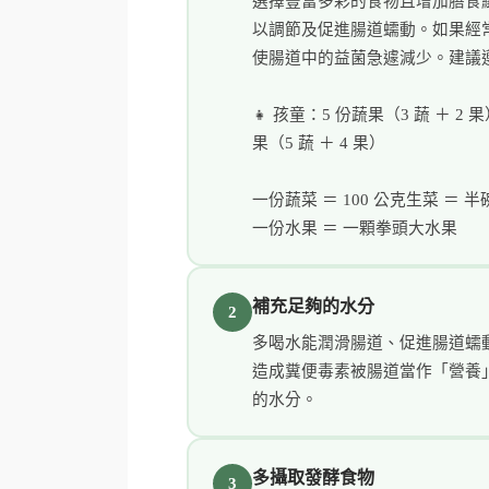
選擇豐富多彩的食物且增加膳食
以調節及促進腸道蠕動。如果經
使腸道中的益菌急遽減少。建議遵照
👧 孩童：5 份蔬果（3 蔬 ＋ 2 
果（5 蔬 ＋ 4 果）
一份蔬菜 ＝ 100 公克生菜 ＝ 
一份水果 ＝ 一顆拳頭大水果
補充足夠的水分
2
多喝水能潤滑腸道、促進腸道蠕
造成糞便毒素被腸道當作「營養
的水分。
多攝取發酵食物
3