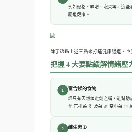
例如優格、味噌、泡菜等，這些
腸道健康。
除了透過上述三點來打造健康腸道，也
把握 4 大要點緩解情緒壓
富含鎂的食物
1
鎂具有天然鎮定劑之稱，能幫助
🥦 花椰菜 🥬 菠菜 🌿 空心菜 🥜
維生素 D
2