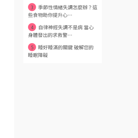
3
季節性情緒失調怎麼辦？這
些食物助你提升心⋯
4
自律神經失調不是病 當心
身體發出的求救警⋯
5
睡好睡滿的關鍵 破解您的
睡眠障礙