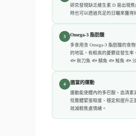
研究發現缺乏維生素 D 易出現
時也可以透過充足的日曬來獲得
Omega-3 脂肪酸
3
多食用含 Omega-3 脂肪酸的
的地區，有較高的憂鬱症發生率
🐟 秋刀魚 🐟 鯖魚 🐟 鮭魚 🐟
適當的運動
4
運動能使體內的多巴胺、血清素
低整體緊張程度、穩定和提升正
效減輕焦慮情緒。