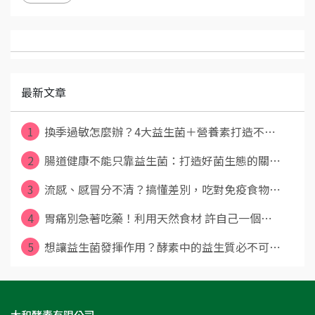
最新文章
1
換季過敏怎麼辦？4大益生菌＋營養素打造不⋯
2
腸道健康不能只靠益生菌：打造好菌生態的關⋯
3
流感、感冒分不清？搞懂差別，吃對免疫食物⋯
4
胃痛別急著吃藥！利用天然食材 許自己一個⋯
5
想讓益生菌發揮作用？酵素中的益生質必不可⋯
大和酵素有限公司