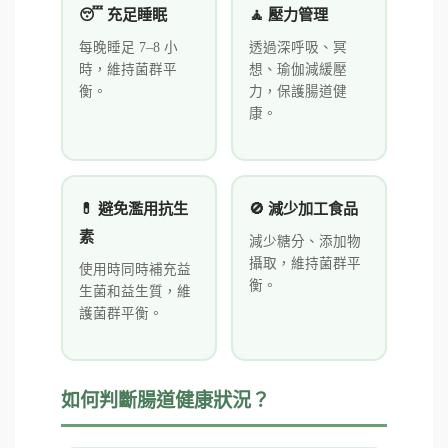
😴 充足睡眠
🧘 壓力管理
每晚睡足 7–8 小
透過深呼吸、冥
時，維持菌群平
想、瑜伽減緩壓
衡。
力，保護腸道健
康。
💊 避免濫用抗生
🚫 減少加工食品
素
減少糖分、添加物
攝取，維持菌群平
使用時同時補充益
衡。
生菌和益生質，維
護菌群平衡。
如何判斷腸道健康狀況？