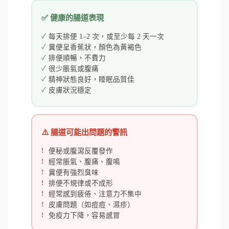
✅ 健康的腸道表現
每天排便 1–2 次，或至少每 2 天一次
糞便呈香蕉狀，顏色為黃褐色
排便順暢，不費力
很少脹氣或腹痛
精神狀態良好，睡眠品質佳
皮膚狀況穩定
⚠️ 腸道可能出問題的警訊
便秘或腹瀉反覆發作
經常脹氣、腹痛、腹鳴
糞便有強烈臭味
排便不規律或不成形
經常感到疲倦、注意力不集中
皮膚問題（如痘痘、濕疹）
免疫力下降，容易感冒