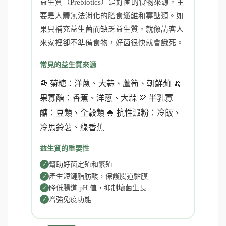
益生質（Prebiotics）是好菌的食物來源，主
要是人體無法消化的膳食纖維和寡醣類。如
果只補充益生菌而缺乏益生質，就像請客人
來家裡卻不準備食物，好菌很快就會餓死。
常見的益生質來源
🧅 菊糖：洋蔥、大蒜、蘆筍、朝鮮薊 🍌
果寡醣：香蕉、洋蔥、大蒜 🫘 半乳寡
醣：豆類、全穀類 🍚 抗性澱粉：冷飯、
冷馬鈴薯、綠香蕉
益生質的重要性
幫助好菌定殖和繁殖
產生短鏈脂肪酸，保護腸道黏膜
降低腸道 pH 值，抑制壞菌生長
增強免疫功能