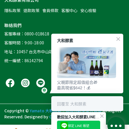
隱私政策
退款政策
會員條款
客服中心
安心檢驗
聯絡我們
客服專線：0800-018618
大和酵素
客服時間：9:00-18:00
地址：10457 台北市中山區南京東路二段8號11樓
統一編號：86142794
父親節限定超值組合🎁
最高現省$642！💰
回覆至 大和酵素
Copyright ©
Yamato 大和酵素｜有酵照顧全家人健康
All Rights
Reserved.
Designed by
CYBERBIZ
.
歡迎加入大和酵素LINE好友
綁定 LINE 帳號