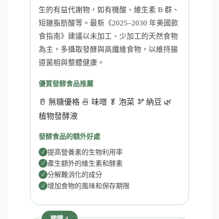
生的有益代謝物，如有機酸、維生素 B 群、
短鏈脂肪酸等。最新《2025–2030 年美國飲
食指南》建議以未加工、少加工的天然食物
為主，多攝取發酵與高纖維食物，以維持腸
道菌相與整體健康。
優質發酵食品推薦
🥛 無糖優格 🍜 味噌 🥬 泡菜 🫘 納豆 🌿
植物發酵液
發酵食品的額外好處
提高營養素的生物利用率
產生額外的維生素和酵素
分解難消化的成分
增加食物的風味和保存期限
關鍵 4