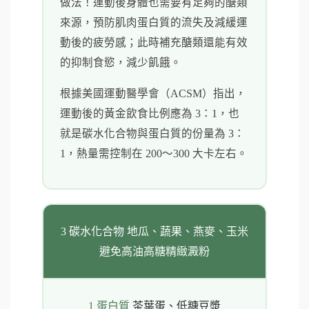
做法！運動後身體也需要有足夠的醣類
來源，預防肌肉蛋白質的流失及減緩運
動後的疲勞感；此時補充醣類還能有效
的抑制食慾，減少飢餓。
根據美國運動醫學會（ACSM）指出，
運動後的黃金飲食比例應為 3：1，也
就是碳水化合物與蛋白質的份量為 3：
1，熱量需控制在 200～300 大卡左右。
3 碳水化合物 地瓜、蔬果、燕麥、玉米
避免高油高糖精緻澱粉
1
蛋白質
茶葉蛋、低糖豆漿