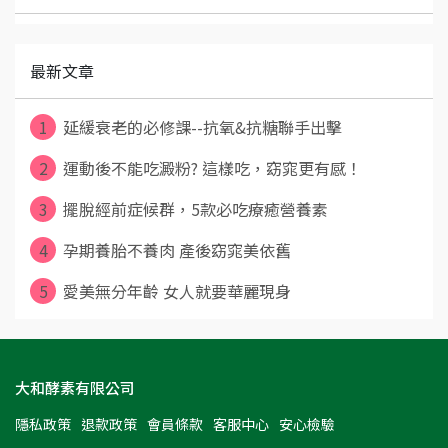
最新文章
1
延緩衰老的必修課--抗氧&抗糖聯手出擊
2
運動後不能吃澱粉? 這樣吃，窈窕更有感！
3
擺脫經前症候群，5款必吃療癒營養素
4
孕期養胎不養肉 產後窈窕美依舊
5
愛美無分年齡 女人就要華麗現身
大和酵素有限公司
隱私政策
退款政策
會員條款
客服中心
安心檢驗